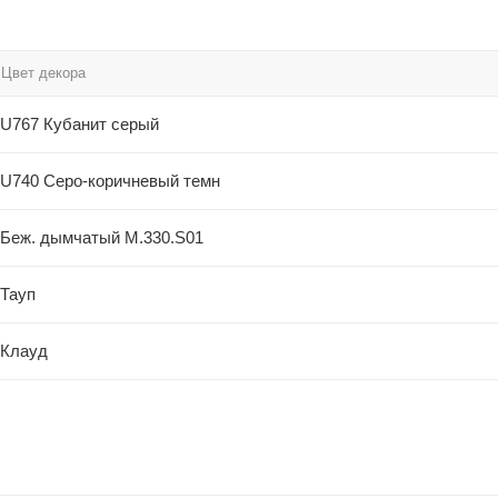
Цвет декора
U767 Кубанит серый
U740 Серо-коричневый темн
Беж. дымчатый М.330.S01
Тауп
Клауд