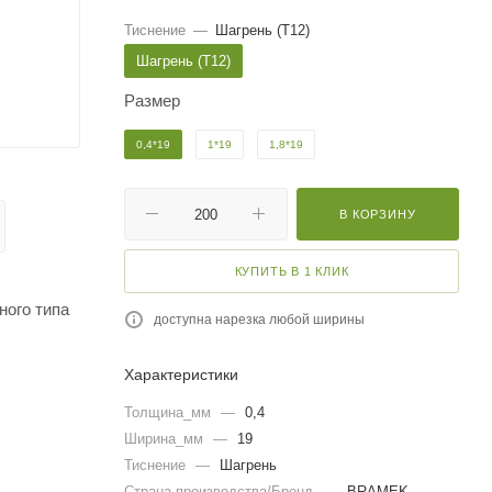
Тиснение
—
Шагрень (T12)
Шагрень (T12)
Размер
0,4*19
1*19
1,8*19
В КОРЗИНУ
КУПИТЬ В 1 КЛИК
ного типа
доступна нарезка любой ширины
Характеристики
Толщина_мм
—
0,4
Ширина_мм
—
19
Тиснение
—
Шагрень
Страна производства/Бренд
—
BRAMEK